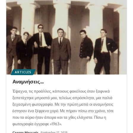
ARTICLES
Αναμνήσεις…
Έψαχνα, τις προάλλες, κάποιους φακέλους όταν ξαφνικά
ξεπετάχτηκε μπροστά μου, τελείως απρόσκλητα, μια παλιά
ξεχασμένη φωτογραφία. Με την πρώτη ματιά οι αναμνήσεις
έστησαν ένα ξέφρενο χορό. Με πήραν πίσω στο χρόνο, τότε
που τα αύριο ήταν άπειρα και τα χθες ελάχιστα. Πίσω η
φωτογραφία έγγραφε «1963».
George Messaris
September 17, 2025