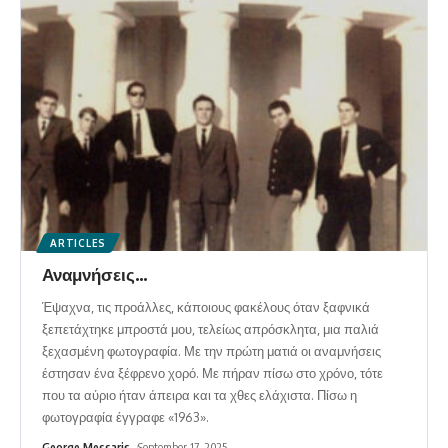
ARTICLES
Αναμνήσεις…
Έψαχνα, τις προάλλες, κάποιους φακέλους όταν ξαφνικά
ξεπετάχτηκε μπροστά μου, τελείως απρόσκλητα, μια παλιά
ξεχασμένη φωτογραφία. Με την πρώτη ματιά οι αναμνήσεις
έστησαν ένα ξέφρενο χορό. Με πήραν πίσω στο χρόνο, τότε
που τα αύριο ήταν άπειρα και τα χθες ελάχιστα. Πίσω η
φωτογραφία έγγραφε «1963».
George Messaris
September 17, 2025