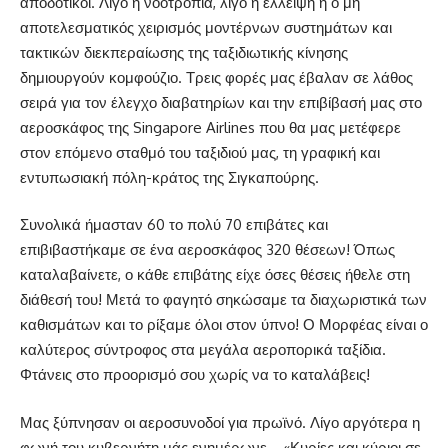
αποδοτικοί. Λίγο η νοοτροπία, λίγο η έλλειψη ή ο μη
αποτελεσματικός χειρισμός μοντέρνων συστημάτων και
τακτικών διεκπεραίωσης της ταξιδιωτικής κίνησης
δημιουργούν κομφούζιο. Τρεις φορές μας έβαλαν σε λάθος
σειρά για τον έλεγχο διαβατηρίων και την επιβίβασή μας στο
αεροσκάφος της Singapore Airlines που θα μας μετέφερε
στον επόμενο σταθμό του ταξιδιού μας, τη γραφική και
εντυπωσιακή πόλη-κράτος της Σιγκαπούρης.
Συνολικά ήμασταν 60 το πολύ 70 επιβάτες και
επιβιβαστήκαμε σε ένα αεροσκάφος 320 θέσεων! Όπως
καταλαβαίνετε, ο κάθε επιβάτης είχε όσες θέσεις ήθελε στη
διάθεσή του! Μετά το φαγητό σηκώσαμε τα διαχωριστικά των
καθισμάτων και το ρίξαμε όλοι στον ύπνο! Ο Μορφέας είναι ο
καλύτερος σύντροφος στα μεγάλα αεροπορικά ταξίδια.
Φτάνεις στο προορισμό σου χωρίς να το καταλάβεις!
Μας ξύπνησαν οι αεροσυνοδοί για πρωϊνό. Λίγο αργότερα η
φωνή του κυβερνήτη μάς ενημέρωνε… «Κυρίες και κύριοι σε