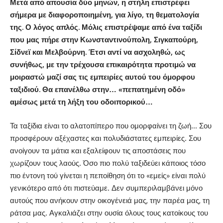
Μετά από απουσία δύο μηνών, η στήλη επιστρέφει
σήμερα με διαφοροποιημένη, για λίγο, τη θεματολογία
της. Ο λόγος απλός. Μόλις επιστρέψαμε από ένα ταξίδι
που μας πήρε στην Κωνσταντινούπολη, Σιγκαπούρη,
Σίδνεϊ και Μελβούρνη. Έτσι αντί να ασχοληθώ, ως
συνήθως, με την τρέχουσα επικαιρότητα προτιμώ να
μοιραστώ μαζί σας τις εμπειρίες αυτού του όμορφου
ταξιδιού. Θα επανέλθω στην… «πεπατημένη οδό»
αμέσως μετά τη λήξη του οδοιπορικού…
Τα ταξίδια είναι το αλατοπίπερο που ομορφαίνει τη ζωή… Σου
προσφέρουν αξέχαστες και πολυδιάστατες εμπειρίες. Σου
ανοίγουν τα μάτια και εξαλείφουν τις αποστάσεις που
χωρίζουν τους λαούς. Όσο πιο πολύ ταξιδεύει κάποιος τόσο
πιο έντονη τού γίνεται η πεποίθηση ότι το «εμείς» είναι πολύ
γενικότερο από ότι πιστεύαμε. Δεν συμπεριλαμβάνει μόνο
αυτούς που ανήκουν στην οικογένειά μας, την παρέα μας, τη
ράτσα μας. Αγκαλιάζει στην ουσία όλους τους κατοίκους του