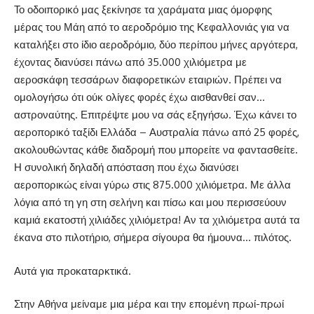
Το οδοιπορικό μας ξεκίνησε τα χαράματα μιας όμορφης
μέρας του Μάη από το αεροδρόμιο της Κεφαλλονιάς για να
καταλήξει στο ίδιο αεροδρόμιο, δύο περίπου μήνες αργότερα,
έχοντας διανύσει πάνω από 35.000 χιλιόμετρα με
αεροσκάφη τεσσάρων διαφορετικών εταιριών. Πρέπει να
ομολογήσω ότι ούκ ολίγες φορές έχω αισθανθεί σαν…
αστροναύτης. Επιτρέψτε μου να σάς εξηγήσω. Έχω κάνει το
αεροπορικό ταξίδι Ελλάδα – Αυστραλία πάνω από 25 φορές,
ακολουθώντας κάθε διαδρομή που μπορείτε να φαντασθείτε.
Η συνολική δηλαδή απόσταση που έχω διανύσει
αεροπορικώς είναι γύρω στις 875.000 χιλιόμετρα. Με άλλα
λόγια από τη γη στη σελήνη και πίσω και μου περισσεύουν
καμιά εκατοστή χιλιάδες χιλιόμετρα! Αν τα χιλιόμετρα αυτά τα
έκανα στο πιλοτήριο, σήμερα σίγουρα θα ήμουνα… πιλότος.
Αυτά για προκαταρκτικά.
Στην Αθήνα μείναμε μια μέρα και την επομένη πρωί-πρωί