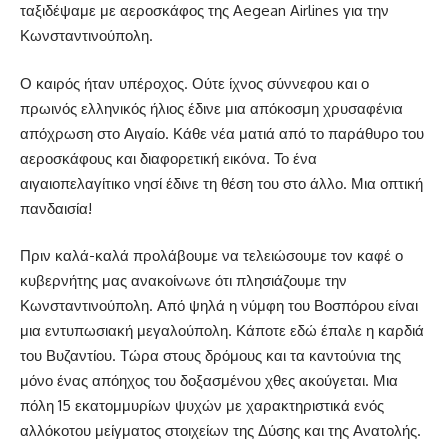
ταξιδέψαμε με αεροσκάφος της Aegean Airlines για την
Κωνσταντινούπολη.
Ο καιρός ήταν υπέροχος. Ούτε ίχνος σύννεφου και ο
πρωινός ελληνικός ήλιος έδινε μια απόκοσμη χρυσαφένια
απόχρωση στο Αιγαίο. Κάθε νέα ματιά από το παράθυρο του
αεροσκάφους και διαφορετική εικόνα. Το ένα
αιγαιοπελαγίτικο νησί έδινε τη θέση του στο άλλο. Μια οπτική
πανδαισία!
Πριν καλά-καλά προλάβουμε να τελειώσουμε τον καφέ ο
κυβερνήτης μας ανακοίνωνε ότι πλησιάζουμε την
Κωνσταντινούπολη. Από ψηλά η νύμφη του Βοσπόρου είναι
μια εντυπωσιακή μεγαλούπολη. Κάποτε εδώ έπαλε η καρδιά
του Βυζαντίου. Τώρα στους δρόμους και τα καντούνια της
μόνο ένας απόηχος του δοξασμένου χθες ακούγεται. Μια
πόλη 15 εκατομμυρίων ψυχών με χαρακτηριστικά ενός
αλλόκοτου μείγματος στοιχείων της Δύσης και της Ανατολής.