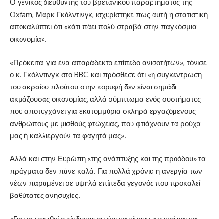
Ο γενικός διευθυντής του βρετανικού παραρτήματος της
Oxfam, Μαρκ Γκόλντινγκ, ισχυρίστηκε πως αυτή η στατιστική
αποκαλύπτει ότι «κάτι πάει πολύ στραβά στην παγκόσμια
οικονομία».
«Πρόκειται για ένα απαράδεκτο επίπεδο ανισοτήτων», τόνισε
ο κ. Γκόλντινγκ στο BBC, και πρόσθεσε ότι «η συγκέντρωση
του ακραίου πλούτου στην κορυφή δεν είναι σημάδι
ακμάζουσας οικονομίας, αλλά σύμπτωμα ενός συστήματος
που αποτυγχάνει για εκατομμύρια σκληρά εργαζόμενους
ανθρώπους με μισθούς φτώχειας, που φτιάχνουν τα ρούχα
μας ή καλλιεργούν τα φαγητά μας».
Αλλά και στην Ευρώπη «της ανάπτυξης και της προόδου» τα
πράγματα δεν πάνε καλά. Για πολλά χρόνια η ανεργία των
νέων παραμένει σε υψηλά επίπεδα γεγονός που προκαλεί
βαθύτατες ανησυχίες.
«Για να μειωθεί ο κίνδυνος οι νέοι να γίνουν φτωχοί και να