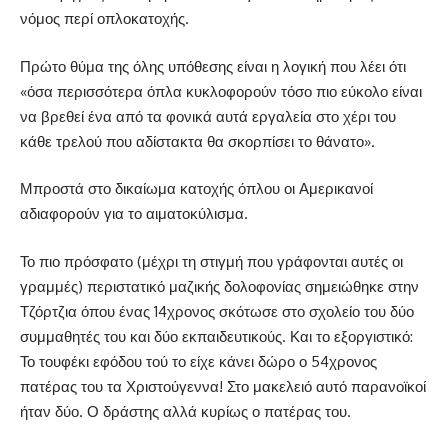
νόμος περί οπλοκατοχής.
Πρώτο θύμα της όλης υπόθεσης είναι η λογική που λέει ότι
«όσα περισσότερα όπλα κυκλοφορούν τόσο πιο εύκολο είναι
να βρεθεί ένα από τα φονικά αυτά εργαλεία στο χέρι του
κάθε τρελού που αδίστακτα θα σκορπίσει το θάνατο».
Μπροστά στο δικαίωμα κατοχής όπλου οι Αμερικανοί
αδιαφορούν για το αιματοκύλισμα.
Το πιο πρόσφατο (μέχρι τη στιγμή που γράφονται αυτές οι
γραμμές) περιστατικό μαζικής δολοφονίας σημειώθηκε στην
Τζόρτζια όπου ένας 14χρονος σκότωσε στο σχολείο του δύο
συμμαθητές του και δύο εκπαιδευτικούς. Και το εξοργιστικό:
Το τουφέκι εφόδου τού το είχε κάνει δώρο ο 54χρονος
πατέρας του τα Χριστούγεννα! Στο μακελειό αυτό παρανοϊκοί
ήταν δύο. Ο δράστης αλλά κυρίως ο πατέρας του.