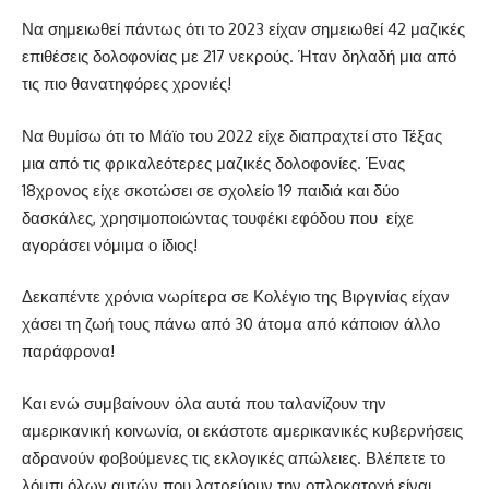
Να σημειωθεί πάντως ότι το 2023 είχαν σημειωθεί 42 μαζικές
επιθέσεις δολοφονίας με 217 νεκρούς. Ήταν δηλαδή μια από
τις πιο θανατηφόρες χρονιές!
Να θυμίσω ότι το Μάϊο του 2022 είχε διαπραχτεί στο Τέξας
μια από τις φρικαλεότερες μαζικές δολοφονίες. Ένας
18χρονος είχε σκοτώσει σε σχολείο 19 παιδιά και δύο
δασκάλες, χρησιμοποιώντας τουφέκι εφόδου που είχε
αγοράσει νόμιμα ο ίδιος!
Δεκαπέντε χρόνια νωρίτερα σε Κολέγιο της Βιργινίας είχαν
χάσει τη ζωή τους πάνω από 30 άτομα από κάποιον άλλο
παράφρονα!
Και ενώ συμβαίνουν όλα αυτά που ταλανίζουν την
αμερικανική κοινωνία, οι εκάστοτε αμερικανικές κυβερνήσεις
αδρανούν φοβούμενες τις εκλογικές απώλειες. Βλέπετε το
λόμπι όλων αυτών που λατρεύουν την οπλοκατοχή είναι