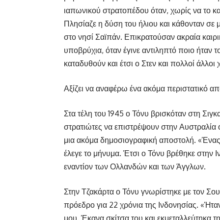
ιαπωνικού στρατοπέδου όταν, χωρίς να το κ
Πλησίαζε η δύση του ήλιου και κάθονταν σε 
στο νησί Σαϊπάν. Επικρατούσαν ακραία καιρικά
υποβρύχια, όταν έγινε αντιληπτό ποιο ήταν
καταδυθούν και έτσι ο Στεν και πολλοί άλλοι 
Αξίζει να αναφέρω ένα ακόμα περιστατικό απ
Στα τέλη του 1945 ο Τόνυ βρισκόταν στη Σιγ
στρατιώτες να επιστρέψουν στην Αυστραλία 
μια ακόμα δημοσιογραφική αποστολή. «Ένας
έλεγε το μήνυμα. Έτσι ο Τόνυ βρέθηκε στην Ι
εναντίον των Ολλανδών και των Άγγλων.
Στην Τζακάρτα ο Τόνυ γνωρίστηκε με τον Σου
πρόεδρο για 22 χρόνια της Ινδονησίας. «Ήταν 
μου. Έκανα σκίτσα του και εκμεταλλεύτηκα 