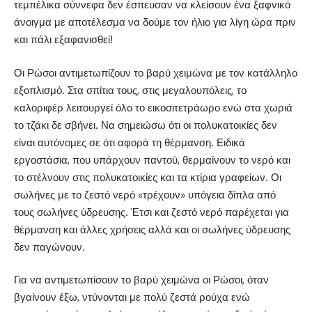
τεμπέλικα σύννεφα δεν έσπευσαν να κλείσουν ένα ξαφνικό
άνοιγμα με αποτέλεσμα να δούμε τον ήλιο για λίγη ώρα πριν
και πάλι εξαφανισθεί!
Οι Ρώσοι αντιμετωπίζουν το βαρύ χειμώνα με τον κατάλληλο
εξοπλισμό. Στα σπίτια τους, στις μεγαλουπόλεις, το
καλοριφέρ λειτουργεί όλο το εικοσιτετράωρο ενώ στα χωριά
το τζάκι δε σβήνει. Να σημειώσω ότι οι πολυκατοικίες δεν
είναι αυτόνομες σε ότι αφορά τη θέρμανση. Ειδικά
εργοστάσια, που υπάρχουν παντού, θερμαίνουν το νερό και
το στέλνουν στις πολυκατοικίες και τα κτίρια γραφείων. Οι
σωλήνες με το ζεστό νερό «τρέχουν» υπόγεια δίπλα από
τους σωλήνες ύδρευσης. Έτσι και ζεστό νερό παρέχεται για
θέρμανση και άλλες χρήσεις αλλά και οι σωλήνες ύδρευσης
δεν παγώνουν.
Για να αντιμετωπίσουν το βαρύ χειμώνα οι Ρώσοι, όταν
βγαίνουν έξω, ντύνονται με πολύ ζεστά ρούχα ενώ