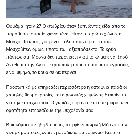
Θυμάμαι ήταν 27 Οκτωβρίου όταν ξυπνώντας είδα από το
παράθυρο το τοπίο χιονισμένο. Ήταν το πρώτο χιόνι στη
Μόσχα. Το κρύο, για μένα, πολύ τσουχτερό. Για τούς
Μοσχοβίτες, όμως, τίποτα το… αξιοπρόσεκτο! Το κρύο
πάντως στη Μόσχα δεν περονιάζει γιατί το κλίμα είναι ξηρό.
Αντίθετα στην Αγία Πετρούπολη όπου το ποσοστά υγρασίας
είναι υψηλά, το κρύο σε διαπερνά!
Προσωπικά με επηρεάζει περισσότερο η καταχνιά παρά οι
χαμηλές θερμοκρασίες και ο ρωσικός χειμώνας διακρίνεται
για την καταχνιά του. Ο γκρίζος ουρανός και η περιορισμένη
ορατότητα επηρεάζουν την ψυχολογία σου.
Βρισκόμασταν ήδη 9 ημέρες στη φθινοπωρινή Μόσχα όταν
γίναμε μάρτυρες ενός… μοναδικού φαινόμενου! Κάποια