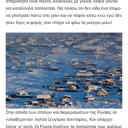
απαραίτητα είναι παλτά, κουκούλες με γούνα, ειδικά γάντια
και κατάλληλα παπούτσια. Να τονίσω ότι δεν είδα ένα άτομο
να γλιστράει πάνω στο χιόνι και να πέφτει κάτω ενώ εγώ δεν
ήταν λίγες οι φορές που «πήγα να φάω τα μούτρα μου»!
Στην είσοδο των σπιτιών και διαμερισμάτων της Ρωσίας σε
«υποδέχονται» πολλά ζευγάρια παντόφλες. Και υπάρχει
λόγος γι’ αυτό. Οι Ρώσοι βγάζουν τα παπούτσια τους αμέσως