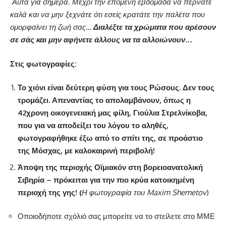
Αυτά για σήμερα. Μέχρι την επόμενη εβδομάδα να περνάτε
καλά και να μην ξεχνάτε ότι εσείς κρατάτε την παλέτα που
ομορφαίνει τη ζωή σας…
Διαλέξτε τα χρώματα που αρέσουν
σε σάς και μην αφήνετε άλλους να τα αλλοιώνουν…
Στις φωτογραφίες:
Το χιόνι είναι δεύτερη φύση για τους Ρώσους. Δεν τους
τρομάζει. Απεναντίας το απολαμβάνουν, όπως η
42χρονη οικογενειακή μας φίλη, Γιούλια Στρελνίκοβα,
που για να αποδείξει του λόγου το αληθές,
φωτογραφήθηκε έξω από το σπίτι της, σε προάστιο
της Μόσχας, με καλοκαιρινή περιβολή!
Άποψη της περιοχής Οϊμιακόν
στη βορειοανατολική
Σιβηρία – πρόκειται για την πιο κρύα κατοικημένη
περιοχή της γης!
(
Η φωτογραφία του
Maxim
Shemetov
)
Οποιοδήποτε σχόλιό σας μπορείτε να το στείλετε στο ΜΜΕ