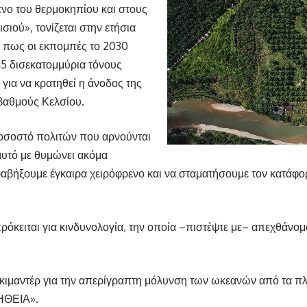
νο του θερμοκηπίου και στους
ιού», τονίζεται στην ετήσια
ι πως οι εκπομπές το 2030
 15 δισεκατομμύρια τόνους
για να κρατηθεί η άνοδος της
 βαθμούς Κελσίου.
ποσοστό πολιτών που αρνούνται
αυτό με θυμώνει ακόμα
α τραβήξουμε έγκαιρα χειρόφρενο και να σταματήσουμε τον κατάφ
πρόκειται για κινδυνολογία, την οποία –πιστέψτε με– απεχθάνομ
κιμαντέρ για την απερίγραπτη μόλυνση των ωκεανών από τα πλαστ
ΟΗΘΕΙΑ».