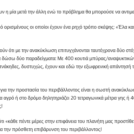
ίζουν η μία μετά την άλλη ενώ το πρόβλημα θα μπορούσε να αντι
 ορισμένους οι οποίοι έχουν ένα ρηχό τρόπο σκέψης: «Έλα κα
ύν ότι με την ανακύκλωση επιτυγχάνονται ταυτόχρονα δύο στόχο
ώσω δύο παραδείγματα: Με 400 κουτιά μπύρας/αναψυκτικών κ
πνάκηδες, δυστυχώς, έχουν και εδώ την εξωφρενική απάντησή 
για την προστασία του περιβάλλοντος είναι η σωστή ανακύκλω
να αγρό ή στο δρόμο δηλητηριάζει 20 τετραγωνικά μέτρα γης ή 
ς!
ι «κάθε πέντε μέρες στην επιφάνεια του πλανήτη μας προστίθεν
μα την πρόσθετη επιβάρυνση του περιβάλλοντος!