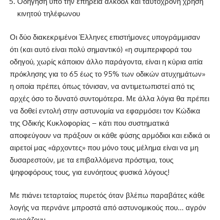
Οδήγηση υπό την επήρεια αλκοόλ και ταυτόχρονη χρήση
κινητού τηλέφωνου
Οι δύο διακεκριμένοι Έλληνες επιστήμονες υπογράμμισαν
ότι (και αυτό είναι πολύ σημαντικό) «η συμπεριφορά του
οδηγού, χωρίς κάποιον άλλο παράγοντα, είναι η κύρια αιτία
πρόκλησης για το 65 έως το 95% των οδικών ατυχημάτων»
η οποία πρέπει, όπως τόνισαν, να αντιμετωπιστεί από τις
αρχές όσο το δυνατό συντομότερα. Με άλλα λόγια θα πρέπει
να δοθεί εντολή στην αστυνομία να εφαρμόσει τον Κώδικα
της Οδικής Κυκλοφορίας – κάτι που συστηματικά
αποφεύγουν να πράξουν οι κάθε φύσης αρμόδιοι και ειδικά οι
αιρετοί μας «άρχοντες» που μόνο τους μέλημα είναι να μη
δυσαρεστούν, με τα επιβαλλόμενα πρόστιμα, τους
ψηφοφόρους τους, για ευνόητους φυσικά λόγους!
Με πιάνει τεταρταίος πυρετός όταν βλέπω παραβάτες κάθε
λογής να περνάνε μπροστά από αστυνομικούς που… αγρόν
αγοράζουν.