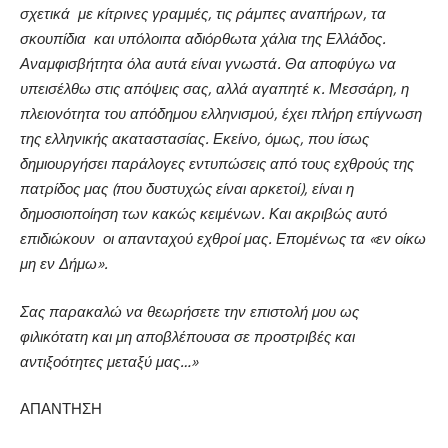
σχετικά
με κίτρινες γραμμές, τις ράμπες αναπήρων, τα
σκουπίδια
και υπόλοιπα αδιόρθωτα χάλια της Ελλάδος.
Αναμφισβήτητα όλα αυτά είναι γνωστά. Θα αποφύγω να
υπεισέλθω στις απόψεις σας, αλλά αγαπητέ κ. Μεσσάρη, η
πλειονότητα του απόδημου ελληνισμού, έχει πλήρη επίγνωση
της ελληνικής ακαταστασίας. Εκείνο, όμως, που ίσως
δημιουργήσει παράλογες εντυπώσεις από τους εχθρούς της
πατρίδος μας (που δυστυχώς είναι αρκετοί), είναι η
δημοσιοποίηση των κακώς κειμένων. Και ακριβώς αυτό
επιδιώκουν
οι απανταχού εχθροί μας. Επομένως τα «εν οίκω
μη εν Δήμω».
Σας παρακαλώ να θεωρήσετε την επιστολή μου ως
φιλικότατη
και μη αποβλέπουσα σε προστριβές και
αντιξοότητες μεταξύ μας…»
ΑΠΑΝΤΗΣΗ