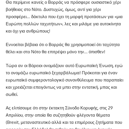
Θα περίμενε κανείς ο Βορράς να πρόσφερε ουσιαστικό χέρι
βοήθειας στο Νότο. Δυστυχώς, όμως, αντί για χέρι
προσφέρει… δάκτυλο που έχει τη μορφή προτάσεων για «μια
Ευρώπη πολλών ταχυτήτων», λες και μιλάμε για αυτοκίνητα
και όχι για ανθρώπους!
Εννοείται βέβαια ότι ο Βορράς θα χρησιμοποιεί ότι ταχύτητα
θέλει και στο Νότο θα επιτρέψει μόνο την… όπισθεν!
Τώρα αν οι Βόρειοι ονομάζουν αυτό Ευρωπαϊκή Ένωση, εγώ
το ονομάζω ευρωπαϊκό ξεχαρβάλωμα! Πρόκειται για έναν
ευρωπαϊκό συμφεροντολογικό συνονθύλευμα που παραπαίει
και χρειάζεται επειγόντως να μπει στην εντατική, μπας και
σωθεί.
Ας ελπίσουμε ότι στην έκτακτη Σύνοδο Κορυφής, στις 29
Απριλίου, στην οποία θα συζητηθούν φλέγοντα θέματα
(Brexit, μεταναστευτικό αλλά και τα επιμέρους ζητήματα που