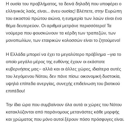
Η ουσία του προβλήματος, τα δεινά δηλαδή που υποφέρει ο
ελληνικός λαός, είναι… άνευ ουσίας! Βλέπετε, στην Ευρώπη
του εικοστού πρώτου αιώνα, η ευημερία των λαών είναι ένα
θέμα δευτερεύον. Οι αριθμοί μετράνε περισσότερο! Τα
νούμερα που φουσκώνουν τα κέρδη των τραπεζών, των
μονοπωλίων, των εταιρικών κολοσσών είναι το ζητούμενο!
Η Ελλάδα μπορεί να έχει το μεγαλύτερο πρόβλημα –για το
οποίο μεγάλο μέρος της ευθύνης έχουν οι εκάστοτε
κυβερνήσεις μας– αλλά και οι άλλες χώρες, ιδιαίτερα αυτές
του λεγόμενου Νότου, δεν πάνε πίσω: οικονομική δυστοκία,
υψηλά επίπεδα ανεργίας, συνεχής επιδείνωση του βιοτικού
επιπέδου!
Την ίδια ώρα που συμβαίνουν όλα αυτά οι χώρες του Νότου
κατακλύζονται από παράνομους μετανάστες κάθε μορφής
και χρώματος που μόνο αυτοί ξέρουν πόσο πρόσφυγες είναι.